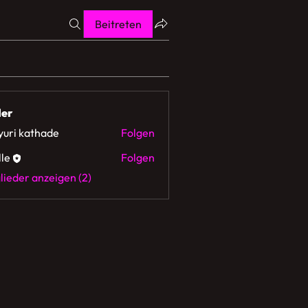
Beitreten
der
uri kathade
Folgen
lle
Folgen
glieder anzeigen (2)