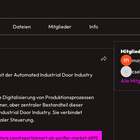
Dateien
Mitglieder
Info
Mitglie
may
cse
t der Automated Industrial Door Industry
cselle
Alle Mit
die Digitalisierung von Produktionsprozessen 
er, aber zentraler Bestandteil dieser 
dustrial Door Industry. Sie verbindet 
taler Steuerung.
ture.com/reports/smart-air-purifier-market-6895