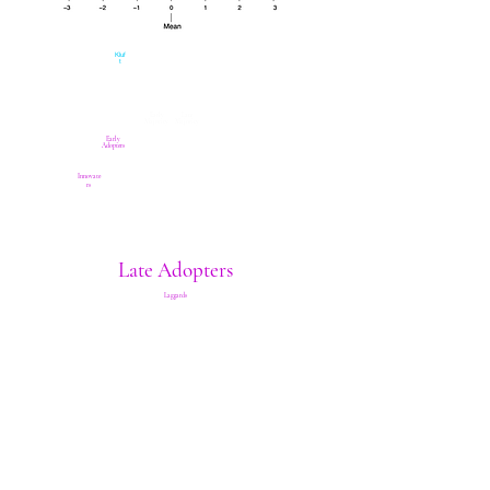
Kluf
t
Early
Late
Majority
Majority
Early
Adopters
Innovate
rs
Late Adopters
Laggards