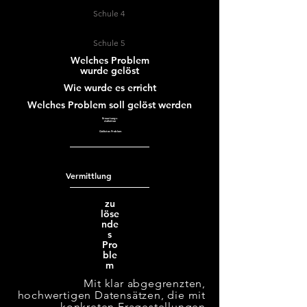
Schule 4
Schule 5
Welches Problem
wurde gelöst
Wie wurde es erricht
Welches Problem soll
gelöst werden
Erwartungs-
definition
Gelöstes Problem
Vermittlung
zu
löse
nde
s
Pro
ble
m
Mit klar abgegrenzten,
hochwertigen Datensätzen, die mit
konkreten Fragestellungen