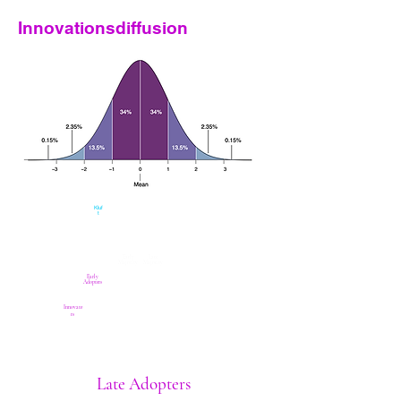
Innovationsdiffusion
Kluf
t
Early
Late
Majority
Majority
Early
Adopters
Innovate
rs
Late Adopters