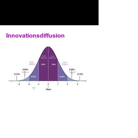
Innovationsdiffusion
Early
Late
Majority
Majority
Early
Late
Adopters
Adopters
Innovate
Laggard
rs
s
Kluf
t