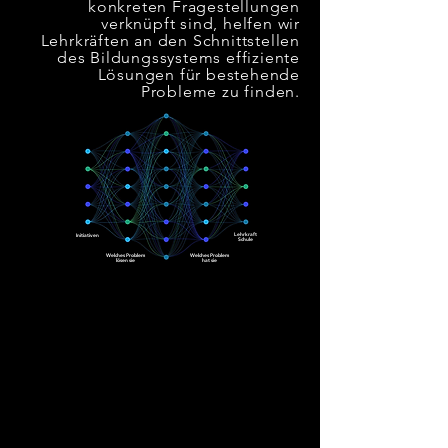
konkreten Fragestellungen
verknüpft sind, helfen wir
Lehrkräften an den Schnittstellen
des Bildungssystems effiziente
Lösungen für bestehende
Probleme zu finden.
Lehrkraft
Initiativen
Schule
Welches
Problem
Welches
Problem
lösen
sie
hat
sie