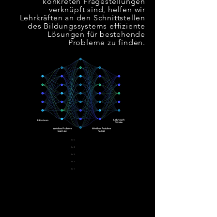
konkreten Fragestellungen
verknüpft sind, helfen wir
Lehrkräften an den Schnittstellen
des Bildungssystems effiziente
Lösungen für bestehende
Probleme zu finden.
Lehrkraft
Initiativen
Schule
Welches
Problem
Welches
Problem
lösen
sie
hat
sie
Ini 5
Ini 4
Ini 3
Ini 2
Ini 1