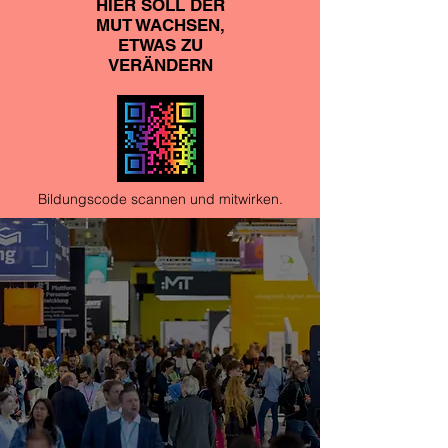
HIER SOLL DER
MUT WACHSEN,
ETWAS ZU
VERÄNDERN
Bildungscode scannen und mitwirken.