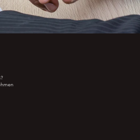
n?
nehmen