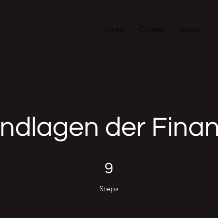
Home
Cluster
About
ndlagen der Fina
9 Steps
9
Steps